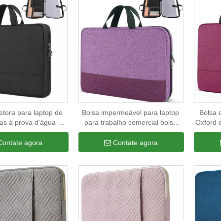
etora para laptop de
Bolsa impermeável para laptop
Bolsa 
as à prova d'água de
para trabalho comercial bolsa
Oxford 
idade para negócios
protetora de computador oxford
mensag
o personalizado bolsa
de alta qualidade
prov
Contate agora
Contate agora
 para laptop atacado