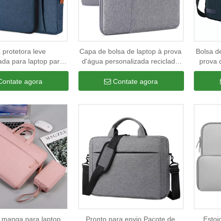
 protetora leve
Capa de bolsa de laptop à prova
Bolsa d
ada para laptop para
d'água personalizada reciclada
prova 
ulheres resistente à
rpet bolsa de laptop portátil com
bolso
 para laptop para 14
alça para homens e mulheres
reci
Contate agora
Contate agora
,6 polegadas
 manga para laptop
Pronto para envio Pacote de
Estoj