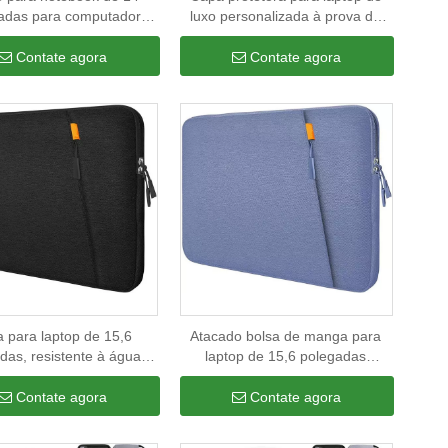
adas para computador
luxo personalizada à prova de
il protetor de neoprene
choque bolsa de viagem portátil
ofa capa para notebook
protetora para laptop
Contate agora
Contate agora
 para laptop de 15,6
Atacado bolsa de manga para
das, resistente à água,
laptop de 15,6 polegadas
, estojo para transporte
resistente à água para
utador de 17 polegadas
computador notebook com capa
Contate agora
Contate agora
personalizada