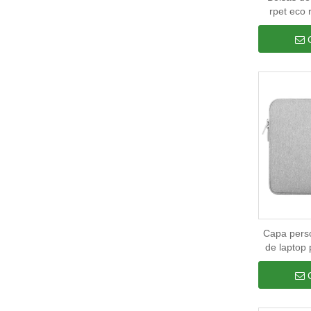
rpet eco 
portátil 
computado
male
Capa perso
de laptop 
bolsa de 
laptop de
polegadas,