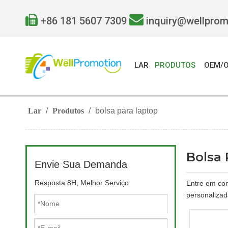


+86 181 5607 7309
inquiry@wellpro
LAR
PRODUTOS
OEM/
Lar
/
Produtos
/
bolsa para laptop
Bolsa 
Envie Sua Demanda
Resposta 8H, Melhor Serviço
Entre em con
personalizad