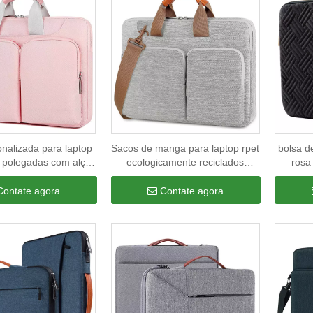
nalizada para laptop
Sacos de manga para laptop rpet
bolsa 
 polegadas com alça
ecologicamente reciclados
rosa
à prova d'água para
personalizados com alça portátil
fashion
r de negócios para
à prova d'água para computador
bolsa
Contate agora
Contate agora
ns e mulheres
de negócios bolsa para laptop