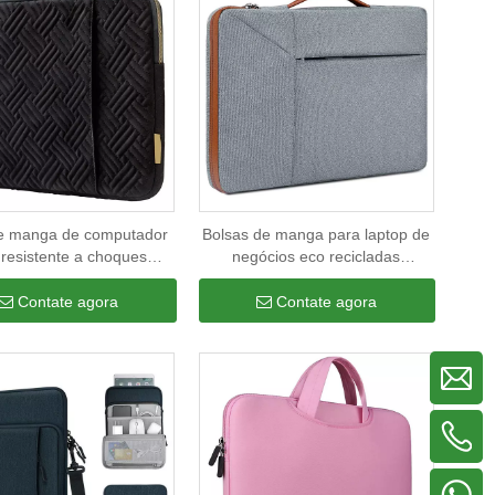
de manga de computador
Bolsas de manga para laptop de
 resistente a choques
negócios eco recicladas
 para homens e mulheres
personalizadas para homens e
 de laptop fina à prova
mulheres capa de manga para
Contate agora
Contate agora
d'água
computador portátil à prova
d'água com alça