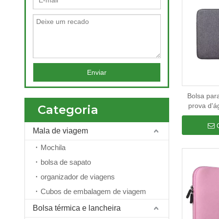
Enviar
Bolsa para
prova d'á
Categoria
polegad
c
Mala de viagem
Mochila
bolsa de sapato
organizador de viagens
Cubos de embalagem de viagem
Bolsa térmica e lancheira