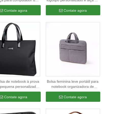
ça para computador de
logotipo personalizado e alça de
m capa masculina para
ombro portátil masculina bolsa
rio e negócios bolsa para
de viagem para laptop
Contate agora
Contate agora
laptop
lsa de notebook à prova
Bolsa feminina leve portátil para
 pequena personalizada
notebook organizadora de
de 13 polegadas bolsa de
viagem para laptop
para laptop bolsas para
Contate agora
Contate agora
laptop