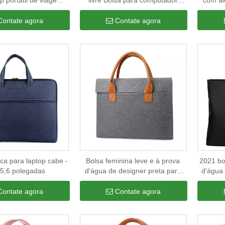
p portátil de viagem
livre Bolsa para computador
com al
utador de negócios
Laptops empresariais Bolsa de
viage
mbro transversal para
armazenamento para notebook
escritó
Contate agora
Contate agora
laptop
Bolsas e capas para laptop
ica para laptop cabe -
Bolsa feminina leve e à prova
2021 bo
5,6 polegadas
d'água de designer preta para
d'água
laptop
barata 
manga 
Contate agora
Contate agora