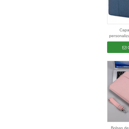
Capa
personaliz
homens e m
água bolsa
15
Bolsas de