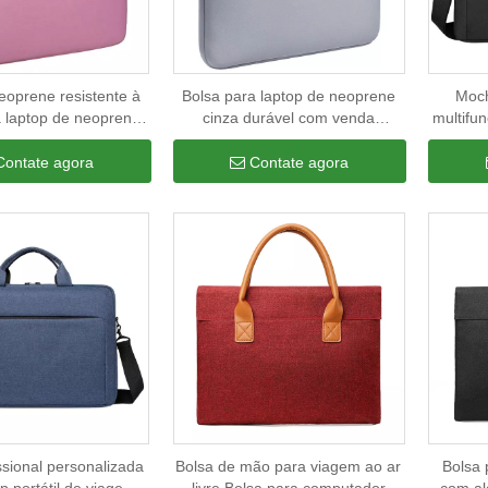
eoprene resistente à
Bolsa para laptop de neoprene
Moch
 laptop de neoprene
cinza durável com venda
multifu
à moda para mulheres
imperdível bolsa para laptop fina
portátil
aleta fina e durável
resistente a choques para
lapto
Contate agora
Contate agora
para laptop
homens
ssional personalizada
Bolsa de mão para viagem ao ar
Bolsa 