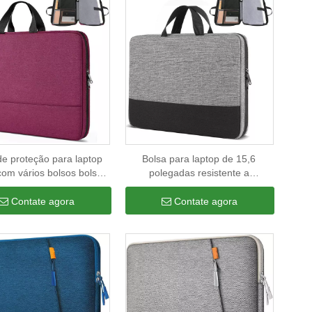
de proteção para laptop
Bolsa para laptop de 15,6
com vários bolsos bolsas
polegadas resistente a
eira personalizadas à
arranhões Bolsa para laptop com
a d'água para laptop
proteção de 3 camadas à prova
Contate agora
Contate agora
d'água