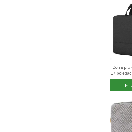
Bolsa prot
17 polegad
alta qual
com logotip
protetora