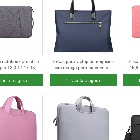
 notebook portátil à
Bolsas para laptop de negócios
Bolsa
gua 13,3 14 15 15,6
com manga para homens em
15,6
as para bolsa de
escritório, uso comercial, logotipo
notebo
omputador
personalizado, bolsa de feltro
Contate agora
Contate agora
para computador, bolsa tote