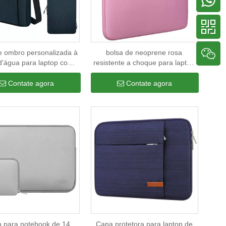
e ombro personalizada à
bolsa de neoprene rosa
d'água para laptop com
resistente a choque para laptop
s bolsa de viagem rpet
para mulheres bolsa de breifcase
clada para computador
fina e durável para laptop
Contate agora
Contate agora
portátil
o para notebook de 14
Capa protetora para laptop de