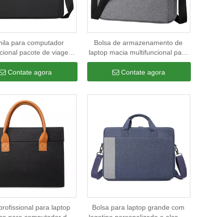
ila para computador
Bolsa de armazenamento de
ncional pacote de viagem
laptop macia multifuncional para
 tiracolo ombro bolsa para
computador personalizada Bolsa
p bolsa masculina para
mensageiro para laptop
Contate agora
Contate agora
computador
masculino
profissional para laptop
Bolsa para laptop grande com