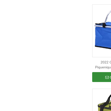
2022 
Piqueniq
Acampa
Mercearia 
Isolados 
Cesta de 