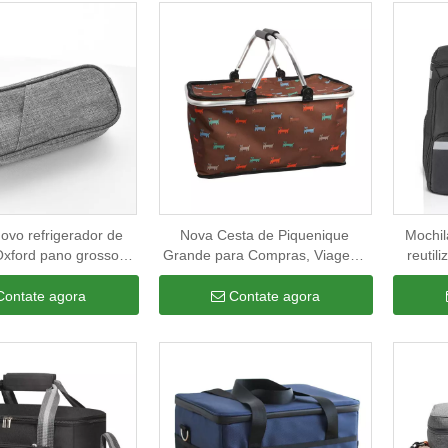
ovo refrigerador de
Nova Cesta de Piquenique
Mochil
 Oxford pano grosso
Grande para Compras, Viagem,
reutil
ica isolada folha de
Acampamento, Sacolas de
entreg
 fashion com bolsas
Mercearia, À Prova de
Contate agora
Contate agora
micas de mão
Vazamento, Isoladas, Dobráveis,
Bolsa de Cesta de Resfriador
Térmico