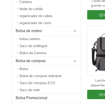
Cesta d
Carteira
grande c
titular do cartão
para pi
Comida L
organizador de cabos
refriger
organizador de carro
Bolsa de ombro
bolsa carteiro
Saco de estilingue
Bolsa da Camera
Bolsa de compras
Bolsa
Bolsa de compras dobrável
Lanche
Saco de compras ECO
piqueniq
Saco de rede
comparti
bolsa tér
Bolsa Promocional
térmico p