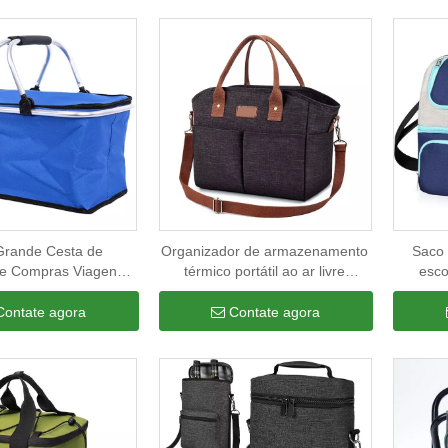
acampam
Grande Cesta de
Organizador de armazenamento
Saco 
ue Compras Viagens
térmico portátil ao ar livre
esco
mento Sacos de
feminina senhoras escritório
crianças
à Prova de Vazamento
comida almoço organizador de
de viage
Contate agora
Contate agora
Dobráveis ​​Bolsa de
armazenamento térmico bolsas
t
Resfriador Térmico
térmicas bolsa isolada