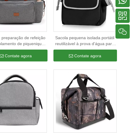
 preparação de refeição
Sacola pequena isolada portátil
olamento de piquenique
reutilizável à prova d'água para
iagem grande Sacos de
almoço bolsas térmicas
com isolamento térmico
personalizadas isolação térmica
Contate agora
Contate agora
a qualidade com suporte
para alimentos
para garrafa