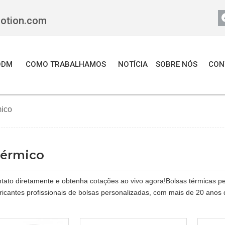
motion.com
ODM
COMO TRABALHAMOS
NOTÍCIA
SOBRE NÓS
CON
mico
Térmico
tato diretamente e obtenha cotações ao vivo agora!Bolsas térmicas pe
ricantes profissionais de bolsas personalizadas, com mais de 20 anos 