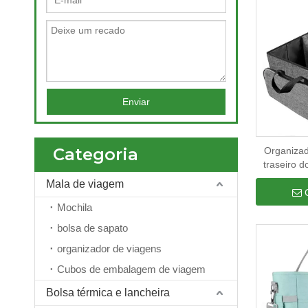
Enviar
Categoria
Organizad
traseiro d
fabrican
Mala de viagem
dobrável 
porta-m
Mochila
compartim
bolsa de sapato
prova
organizador de viagens
Cubos de embalagem de viagem
Bolsa térmica e lancheira