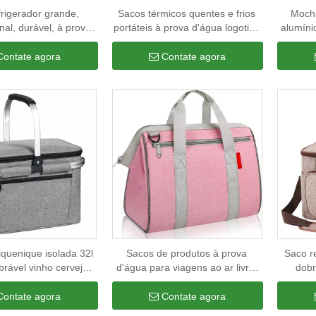
frigerador grande,
Sacos térmicos quentes e frios
Mochi
nal, durável, à prova
portáteis à prova d'água logotipo
alumíni
a piquenique, cerveja,
personalizado folha de alumínio
isolada
ida, almoço, isolado,
isolado saco refrigerador para
mochil
Contate agora
Contate agora
gerador personalizado
alimentos com alça
iquenique isolada 32l
Sacos de produtos à prova
Saco re
obrável vinho cerveja
d'água para viagens ao ar livre,
dobr
s de supermercado à
praia, grandes, refrigeradores,
isolam
zamento refrigerador
portáteis, isolados, térmicos,
prov
Contate agora
Contate agora
a para compras
para alimentos, com alça