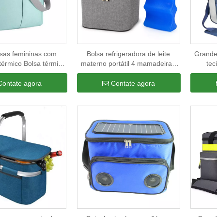
sas femininas com
Bolsa refrigeradora de leite
Grande
térmico Bolsa térmica
materno portátil 4 mamadeiras
tec
 refrigerador Almoço
bolsa para bomba de mama com
refriger
enamento Zíper
isolamento térmico bolsa para
de prai
Contate agora
Contate agora
r Bolsa com alças e
creche mãe de
de viag
ça de ombro
enfermagem<span id="title-tag">
d
<span class="hot-
sale">Popular</span></span>