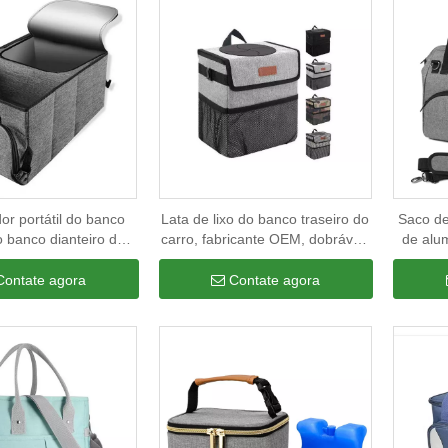
or portátil do banco
Lata de lixo do banco traseiro do
Saco d
o banco dianteiro do
carro, fabricante OEM, dobrável,
de alum
te oem, organizador
à prova d'água, porta-malas
de viag
de armazenamento do
SUV, organizador de bolsa de
isolam
Contate agora
Contate agora
alas do carro com
armazenamento de lixo com
ento refrigerador à
tampa
 de vazamentos