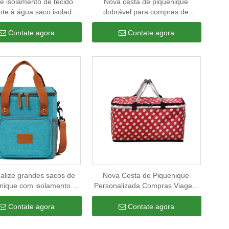
e isolamento de tecido
Nova cesta de piquenique
nte à água saco isolado
dobrável para compras de
que organizador térmico
viagem, acampamento, sacolas
s refrigeradores para
de compras, à prova de
Contate agora
Contate agora
ento de alimentos para
vazamento, isoladas, dobrável,
manter o frio
para bebidas térmicas.
alize grandes sacos de
Nova Cesta de Piquenique
nique com isolamento
Personalizada Compras Viagem
 à prova de vazamentos
Acampamento Sacolas de
moço de viagem de verão
Mercearia Isoladas à Prova de
Contate agora
Contate agora
a mulheres e homens
Vazamento Dobráveis ​​Bolsa
Térmica de Cerveja para