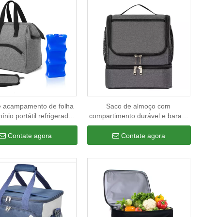
e acampamento de folha
Saco de almoço com
ínio portátil refrigerado
compartimento durável e barato
em para piquenique com
para homens adultos e mulheres
ento engrossado de luxo
à prova de vazamentos bolsa
Contate agora
Contate agora
térmica grande com alça
portátil<span id="title-tag"><span
class="hot-sale">Popular</span>
</span>