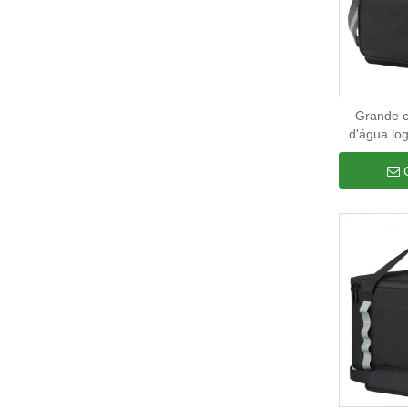
Grande c
d'água lo
folha de 
com zíper 
bolsa 