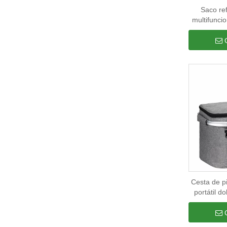
Saco re
multifuncio
d'água, par
comida, beb
saco refri
Cesta de p
portátil d
lata saco
prova de va
cest