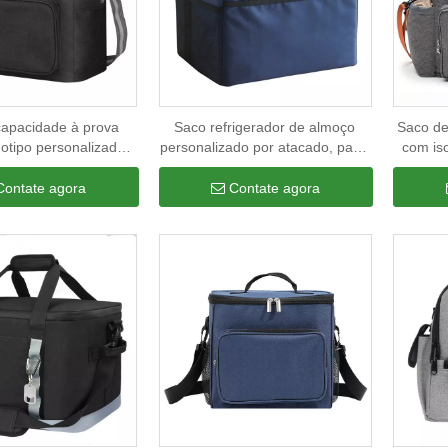
apacidade à prova
Saco refrigerador de almoço
Saco de
gotipo personalizado
personalizado por atacado, pano
com is
alumínio isolamento
Oxford, saco refrigerador grosso,
para v
sacos refrigeradores
folha de alumínio isolada da
almoço 
Contate agora
Contate agora
isolada com alça
moda, com sacos refrigeradores
de alt
de mão