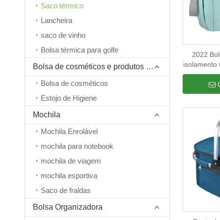
Saco térmico
Lancheira
saco de vinho
Bolsa térmica para golfe
2022 Bol
isolamento 
Bolsa de cosméticos e produtos de higiene pessoal
para comida
Bolsa de cosméticos
armaz
organizado
Estojo de Higiene
al
Mochila
Mochila Enrolável
mochila para notebook
mochila de viagem
mochila esportiva
Saco de fraldas
Bolsa Organizadora