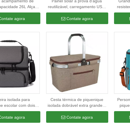
e acampamento de
Painel solar à prova d'água
Grand
apacidade 26L Alça
reutilizável, carregamento USB,
resiste
quenique Compras
viagem, latas de cerveja, bolsa
piqueni
ata de frutas Saco
isolada, comida, piquenique,
saco
Contate agora
Contate agora
ador à prova d'água
acampamento, bolsa térmica
isolam
inteligente com alto-falante
ira isolada para
Cesta térmica de piquenique
Person
ue escolar com dois
isolada dobrável extra grande à
pique
mentos personaliza
prova d'água bolsa térmica de
térmico
mica com isolamento
folha de alumínio<span id="title-
para al
Contate agora
Contate agora
ara viagem à prova
tag"><span class="hot-
par
d'água
sale">Popular</span></span>