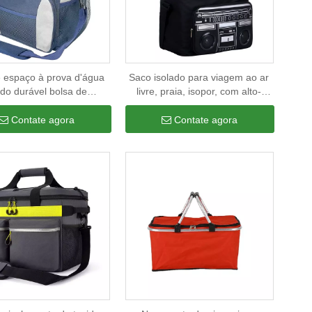
 espaço à prova d'água
Saco isolado para viagem ao ar
ido durável bolsa de
livre, praia, isopor, com alto-
ador de bebida de cerveja
falante, para comida, garrafas de
a isolação de piquenique
vinho, cerveja
Contate agora
Contate agora
em bolsa de refrigerador
e comida térmica