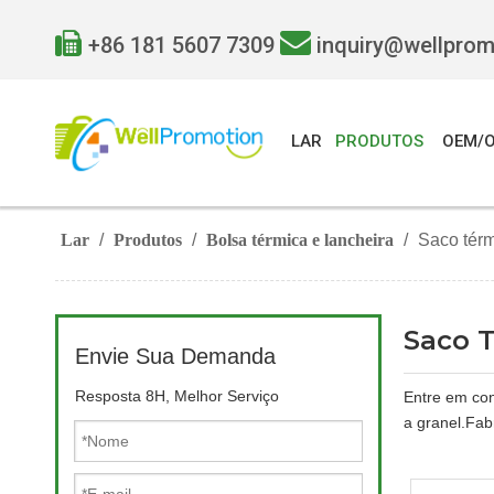


+86 181 5607 7309
inquiry@wellpro
LAR
PRODUTOS
OEM/
Lar
/
Produtos
/
Bolsa térmica e lancheira
/
Saco tér
Saco 
Envie Sua Demanda
Resposta 8H, Melhor Serviço
Entre em con
a granel.Fab