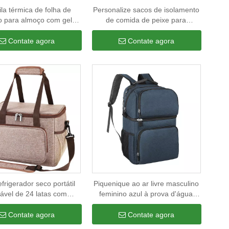
la térmica de folha de
Personalize sacos de isolamento
o para almoço com gelo,
de comida de peixe para
, isolação de alimentos,
acampamento de viagem,
a com alça para homens
bebidas de camuflagem de
Contate agora
Contate agora
piquenique, saco térmico macio
isolado com alça de transporte
frigerador seco portátil
Piquenique ao ar livre masculino
ável de 24 latas com
feminino azul à prova d'água
ento de bloco de gelo à
grande mochila leve isolada
a de vazamentos para
bolsa térmica bolsas térmicas
Contate agora
Contate agora
piquenique, praia,