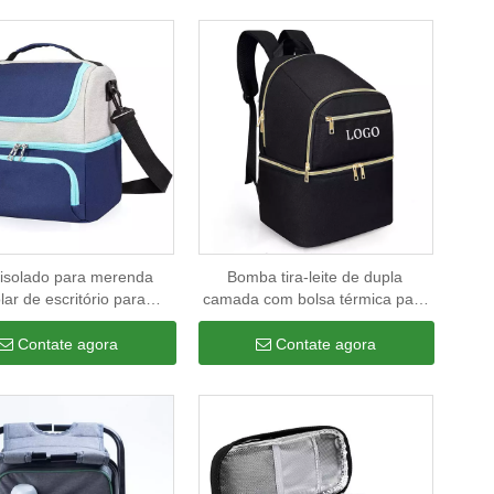
ento, saco refrigerador
para almoço
isolado para merenda
Bomba tira-leite de dupla
lar de escritório para
camada com bolsa térmica para
 estudantis Saco térmico
transporte de mochila com
m isolado para lancheira
compartimento refrigerador para
Contate agora
Contate agora
érmica Crossboody
mamadeiras, mães que
trabalham