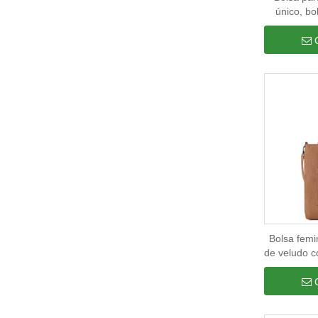
único, b
ombro ún
DSLR, à 
ambientes 
v
Bolsa femi
de veludo c
para menina
tra