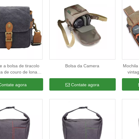
e a bolsa de tiracolo
Bolsa da Camera
Mochila
a de couro de lona à
vinta
água para homens e
inserçõ
s bolsa de câmera
câmera 
Contate agora
Contate agora
age acolchoada