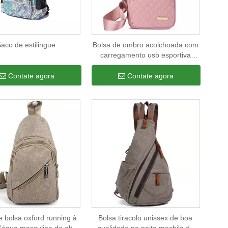
aco de estilingue
Bolsa de ombro acolchoada com
carregamento usb esportiva
antifurto bolsa de ombro
feminina mochila feminina
Contate agora
Contate agora
e bolsa oxford running à
Bolsa tiracolo unissex de boa