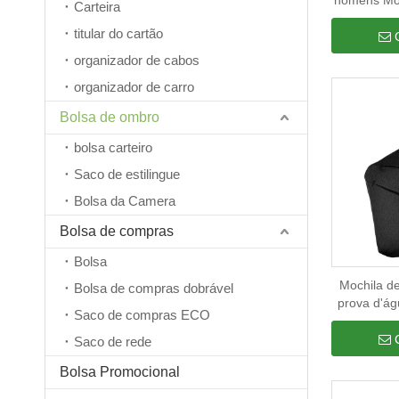
homens Moc
Carteira
caminhadas
titular do cartão
de peito 
Amarel
organizador de cabos
organizador de carro
Bolsa de ombro
bolsa carteiro
Saco de estilingue
Bolsa da Camera
Bolsa de compras
Bolsa
Mochila de
Bolsa de compras dobrável
prova d'águ
Saco de compras ECO
tiracolo m
Saco de rede
Bolsa Promocional