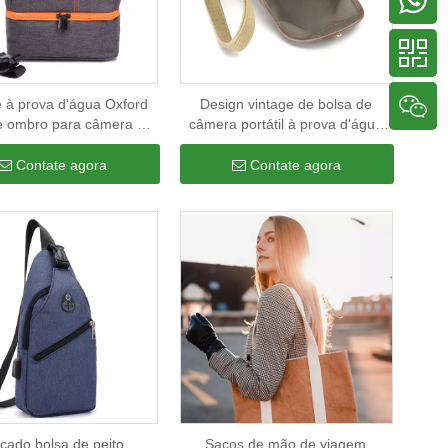
e à prova d'água Oxford
Design vintage de bolsa de
e ombro para câmera de
câmera portátil à prova d'água
ueta privada logotipo
DSLR acessórios traseiros
alizado organizador de
bolsas para fotografia de viagem
Contate agora
Contate agora
enamento para viagens
ao ar livre
cado bolsa de peito
Sacos de mão de viagem