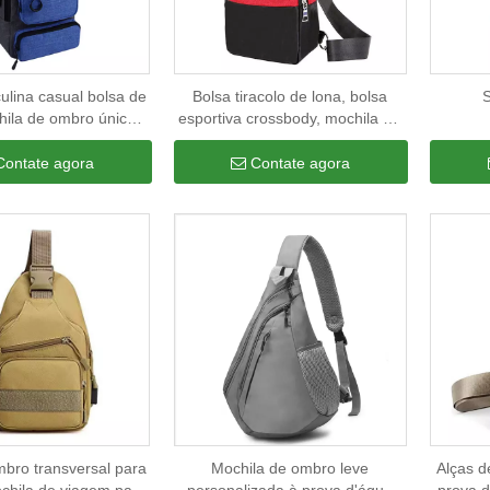
lina casual bolsa de
Bolsa tiracolo de lona, ​​bolsa
S
hila de ombro único
esportiva crossbody, mochila de
o tiracolo USB tipo
um ombro com carregador usb
tiracolo
Contate agora
Contate agora
mbro transversal para
Mochila de ombro leve
Alças d