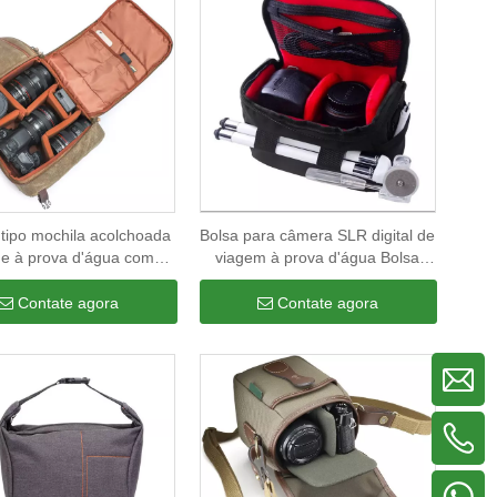
 tipo mochila acolchoada
Bolsa para câmera SLR digital de
ge à prova d'água com
viagem à prova d'água Bolsa
es removíveis estojo de
transversal DSLR para
de lona de cera à prova
acessórios para fotografia ao ar
Contate agora
Contate agora
de choque
livre