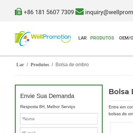


+86 181 5607 7309
inquiry@wellpro
LAR
PRODUTOS
OEM/
Lar
/
Produtos
/
Bolsa de ombro
Bolsa
Envie Sua Demanda
Resposta 8H, Melhor Serviço
Entre em con
bolsas de om