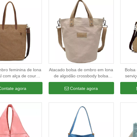
bro feminina de lona
Atacado bolsa de ombro em lona
Bolsa
al com alça de couro
de algodão crossbody bolsa
serviç
as de lona portáteis
personalizada com bolso interno
Sacola 
ininas bolsas de mão
bolsa de lona bege
Contate agora
Contate agora