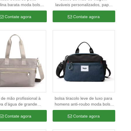
ina barata moda bolsa
laváveis ​​personalizados, papel
ro casual com porta de
kraft reutilizável, à prova d'água,
mento usb bolsa tiracolo
para trabalho, bolsa de compras
Contate agora
Contate agora
masculina
de mercearia
 de mão profissional à
bolsa tiracolo leve de luxo para
va d'água de grande
homens anti-roubo moda bolsa
idade bolsa de ombro
de ombro bolsa com alça
ina bolsa de escritório
superior
Contate agora
Contate agora