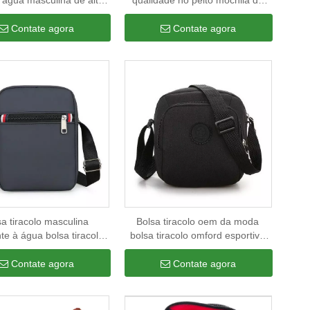
'água masculina de alta
qualidade no peito mochila de
dade bolsas de ombro
ombro personalizada bolsa
ticamadas crossbody
transversal de lona de algodão
Contate agora
Contate agora
para homens e mulheres
sa tiracolo masculina
Bolsa tiracolo oem da moda
nte à água bolsa tiracolo
bolsa tiracolo omford esportiva
 logotipo personalizado
de alta qualidade bolsa tiracolo
para homens e mulheres
Contate agora
Contate agora