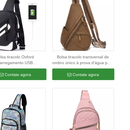
lsa tiracolo Oxford
Bolsa tiracolo transversal de
arregamento USB
ombro único à prova d'água para
nalizada Impressa Men
lazer empresarial bolsa de peito
Mensageiro Mensageiro
de náilon streetwear para
Contate agora
Contate agora
 De Ombro No Peito À
homens
va De Cheiro Fábrica