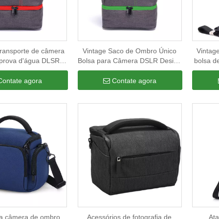
transporte de câmera
Vintage Saco de Ombro Único
Vintag
à prova d'água DLSR
Bolsa para Câmera DSLR Design
bolsa d
 de ombro única para
Bolsas DSLR Resistente à Água
etiq
ento de acessórios
Fotografia Acessórios Divisor
person
Contate agora
Contate agora
e fotografia
armaz
ra câmera de ombro
Acessórios de fotografia de
Ata