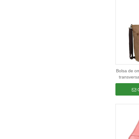
Bolsa de om
transvers
louca bols
bolsas fem