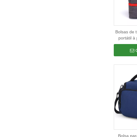
Bolsas de 
portátil 
Gear Bolsa
armazenam
d
Bolsa pa