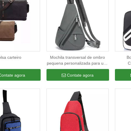
lsa carteiro
Mochila transversal de ombro
Bo
pequena personalizada para uso
C
externo, ciclismo, caminhadas,
Perso
mochila de viagem, bolsa de
Mini 
Contate agora
Contate agora
peito, logotipo
Bolsa
Pro