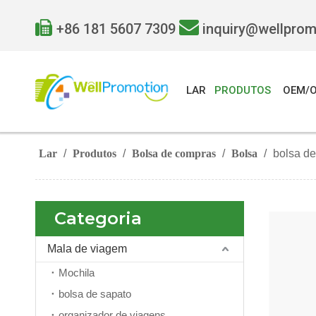


+86 181 5607 7309
inquiry@wellpro
LAR
PRODUTOS
OEM/
Lar
/
Produtos
/
Bolsa de compras
/
Bolsa
/
bolsa de
Categoria
Mala de viagem
Mochila
bolsa de sapato
organizador de viagens