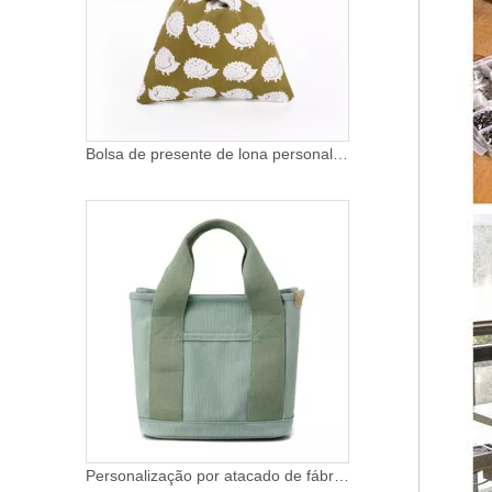
Bolsa de presente de lona personalizada simples coreana estilo japonês bolsa de compras bolsa de nó de pulso feminina
Personalização por atacado de fábrica Bolsa de compras casual de grande capacidade com vários bolsos Sacola de compras