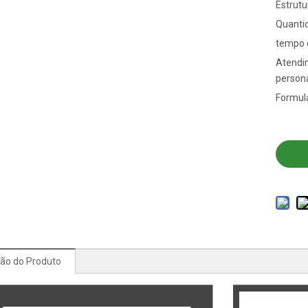
Estrutu
Quanti
tempo 
Atendi
persona
Formulá
ção do Produto