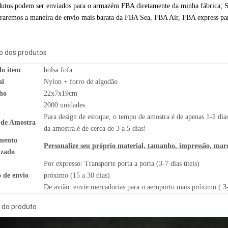
dutos podem ser enviados para o armazém FBA diretamente da minha fábrica;
raremos a maneira de envio mais barata da FBA Sea, FBA Air, FBA express pa
o dos produtos
o item
bolsa fofa
al
Nylon + forro de algodão
ho
22x7x19cm
2000 unidades
Para design de estoque, o tempo de amostra é de a
 de Amostra
da amostra é de cerca de 3 a 5 dias!
mento
Personalize seu próprio material, tamanho, impressão, marc
izado
Por expresso: Transporte porta a porta (3-7 dias úteis
 de envio
próximo (15 a 30 dias)
De avião: envie mercadorias para o aeroporto mais próximo.( 3-
 do produto