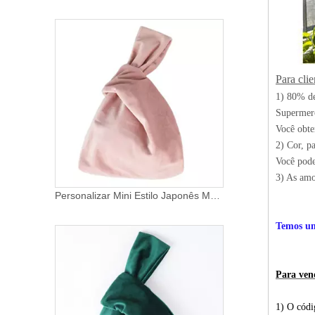
Para cli
1) 80% de
Supermerc
Você obte
2) Cor, p
Você pode
3) As amo
Personalizar Mini Estilo Japonês Manga de Vento Hand-held Hand Bag Vintage Velvet Nó de Pulso Sacos para Mulheres
Temos uma
Para ven
1) O códi