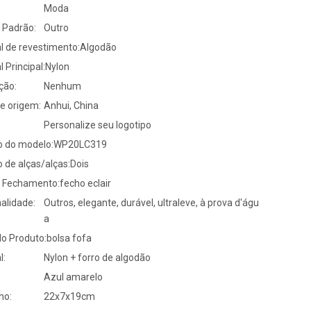
Moda
 Padrão:
Outro
l de revestimento:
Algodão
l Principal:
Nylon
ção:
Nenhum
e origem:
Anhui, China
Personalize seu logotipo
 do modelo:
WP20LC319
 de alças/alças:
Dois
e Fechamento:
fecho eclair
alidade:
Outros, elegante, durável, ultraleve, à prova d'águ
a
o Produto:
bolsa fofa
l:
Nylon + forro de algodão
Azul amarelo
ho:
22x7x19cm