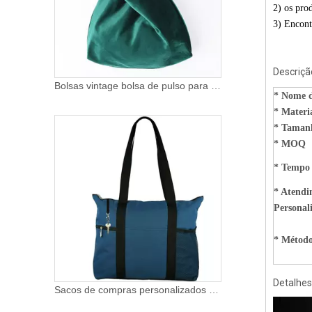
2) os pro
3) Encont
Descriçã
Bolsas vintage bolsa de pulso para mulheres coreia estilo japonês bolsa tote veludo bolsa cosmética
* Nome d
*
Materi
* Taman
* MOQ
* Tempo
* Atendi
Personal
* Método
Detalhes
Sacos de compras personalizados de poliéster reutilizáveis ​​de grande capacidade para promoção de atacado com vários bolsos