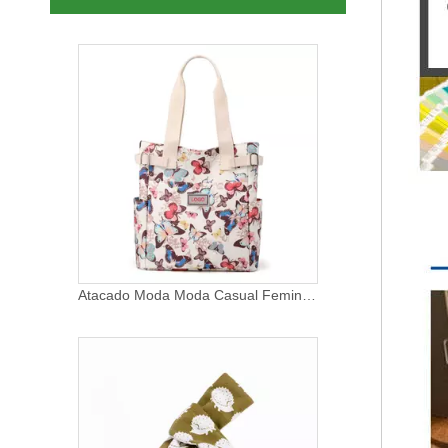
Bolsa de pulso mini portátil ecologicamente correta Bolsa de pulso japonesa Kimino Bolsa de pulso feminina com fecho de nó
Atacado Moda Moda Casual Feminina Bolsa de Mão Feminina com Impressão Personalizada Bolsa Tote de Lona