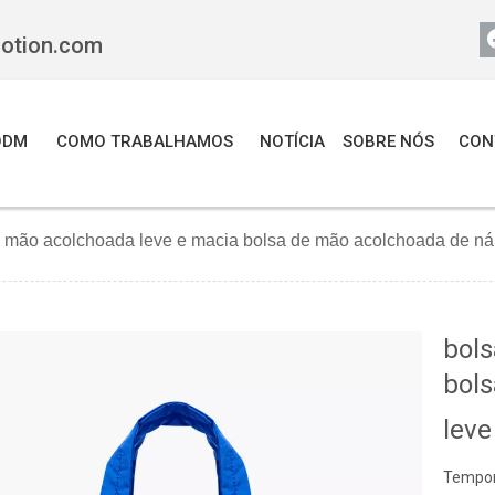
motion.com
ODM
COMO TRABALHAMOS
NOTÍCIA
SOBRE NÓS
CON
 mão acolchoada leve e macia bolsa de mão acolchoada de nái
bols
bols
lev
Tempor