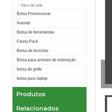
Saco de rede
Bolsa Promocional
Avental
Bolsa de ferramentas
Moda bolsa de pulso japonesa vintage de algodão simples nó bolsa de pulso bolsa portátil bolsa de lona presente para menina
Fanny Pack
Bolsa de bicicleta
Bolsa para animais de estimação
bolsa de golfe
bolsa para laptop
Produtos
Relacionados