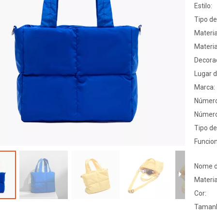
Estilo:
Tipo de
Materia
Materia
Decora
Lugar d
Marca:
Número
Número
Tipo d
Funcion
Nome d
Materia
Cor:
Taman